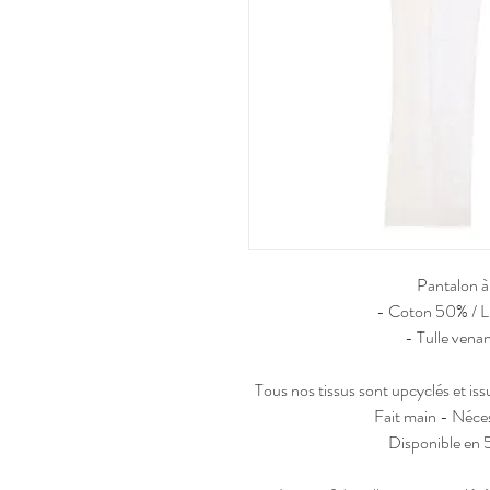
Pantalon à
- Coton 50% / Li
- Tulle vena
Tous nos tissus sont upcyclés et is
Fait main - Néces
Disponible en 