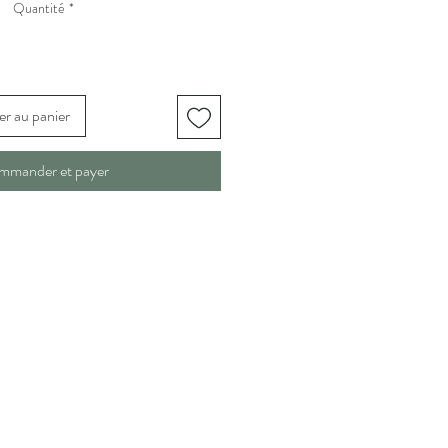
Quantité
*
er au panier
mmander et payer